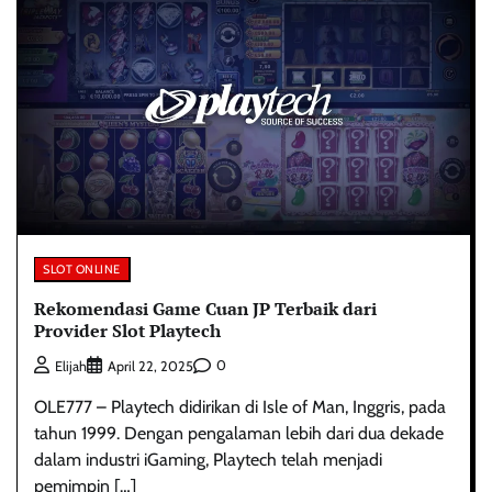
SLOT ONLINE
Rekomendasi Game Cuan JP Terbaik dari
Provider Slot Playtech
0
Elijah
April 22, 2025
OLE777 – Playtech didirikan di Isle of Man, Inggris, pada
tahun 1999. Dengan pengalaman lebih dari dua dekade
dalam industri iGaming, Playtech telah menjadi
pemimpin […]