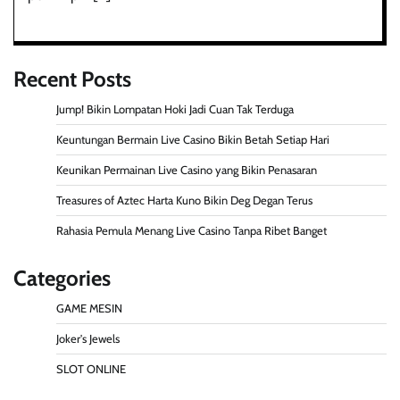
Recent Posts
Jump! Bikin Lompatan Hoki Jadi Cuan Tak Terduga
Keuntungan Bermain Live Casino Bikin Betah Setiap Hari
Keunikan Permainan Live Casino yang Bikin Penasaran
Treasures of Aztec Harta Kuno Bikin Deg Degan Terus
Rahasia Pemula Menang Live Casino Tanpa Ribet Banget
Categories
GAME MESIN
Joker's Jewels
SLOT ONLINE